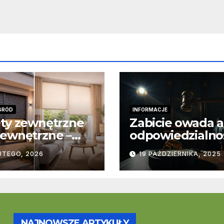
GRÓD
INFORMACJE
ty zewnętrzne
Zabicie owada a
ewnętrzne –
odpowiedzialno
stawowe
karna – jak wyg
UTEGO, 2026
19 PAŹDZIERNIKA, 2025
ice
to w praktyce?
trukcyjne i
cjonalne
NAJNOWSZE ARTYKUŁY