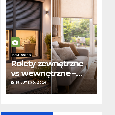
DOM I OGRÓD
INFORM
Rolety zewnętrzne
Zab
vs wewnętrzne –
odp
t
podstawowe
kar
15 LUTEGO, 2026
19 P
różnice
to 
konstrukcyjne i
funkcjonalne