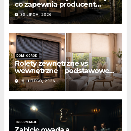
co zapewnia producent
domów modułowych?
30 LIPCA, 2026
DOM I OGRÓD
Rolety zewnętrzne vs
wewnętrzne – podstawowe
różnice konstrukcyjne i
15 LUTEGO, 2026
funkcjonalne
INFORMACJE
Zabicie owada a