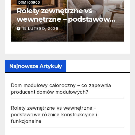
 I OGRÓD
INFORMACJE
lety zewnętrzne vs
Zabicie
ewnętrzne – podstawowe
odpowie
żnice konstrukcyjne i
jak wygl
5 LUTEGO, 2026
19 PAŹDZIE
nkcjonalne
Najnowsze Artykuły
Dom modułowy całoroczny – co zapewnia
producent domów modułowych?
Rolety zewnętrzne vs wewnętrzne –
podstawowe różnice konstrukcyjne i
funkcjonalne