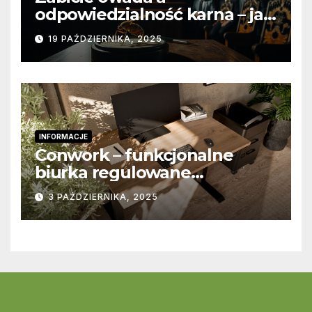
odpowiedzialność karna – jak
wygląda to w praktyce?
19 PAŹDZIERNIKA, 2025
INFORMACJE
Conwork – funkcjonalne
biurka regulowane
stworzone z myślą o
3 PAŹDZIERNIKA, 2025
nowoczesnych
przestrzeniach pracy