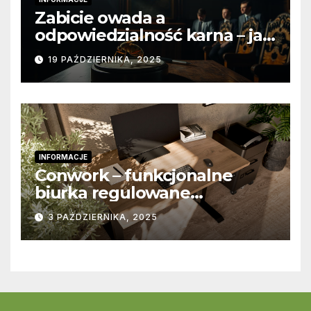
Zabicie owada a
odpowiedzialność karna – jak
wygląda to w praktyce?
19 PAŹDZIERNIKA, 2025
INFORMACJE
Conwork – funkcjonalne
biurka regulowane
stworzone z myślą o
3 PAŹDZIERNIKA, 2025
nowoczesnych
przestrzeniach pracy