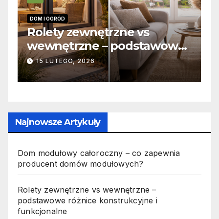
INFORMACJE
nętrzne vs
Zabicie owada a
e – podstawowe
odpowiedzialność
strukcyjne i
jak wygląda to w
6
19 PAŹDZIERNIKA, 2025
ne
Najnowsze Artykuły
Dom modułowy całoroczny – co zapewnia
producent domów modułowych?
Rolety zewnętrzne vs wewnętrzne –
podstawowe różnice konstrukcyjne i
funkcjonalne