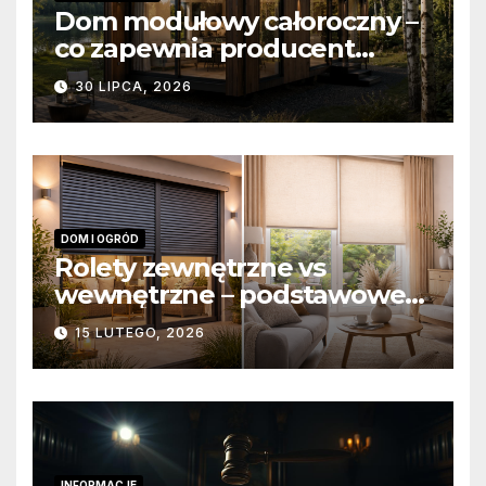
Dom modułowy całoroczny –
co zapewnia producent
domów modułowych?
30 LIPCA, 2026
DOM I OGRÓD
Rolety zewnętrzne vs
wewnętrzne – podstawowe
różnice konstrukcyjne i
15 LUTEGO, 2026
funkcjonalne
INFORMACJE