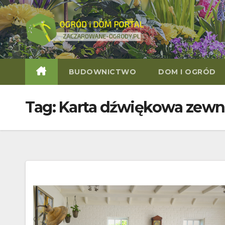
Skip
to
content
BUDOWNICTWO
DOM I OGRÓD
Tag:
Karta dźwiękowa zewn