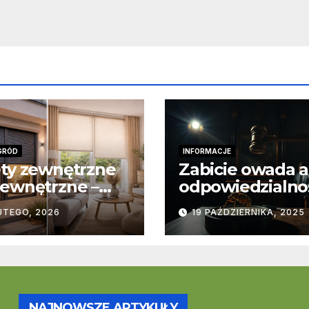
GRÓD
INFORMACJE
ty zewnętrzne
Zabicie owada a
ewnętrzne –
odpowiedzialno
stawowe
karna – jak wyg
UTEGO, 2026
19 PAŹDZIERNIKA, 2025
ice
to w praktyce?
trukcyjne i
cjonalne
NAJNOWSZE ARTYKUŁY