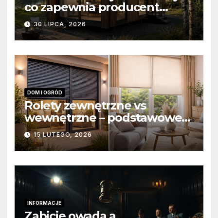
co zapewnia producent
domów modułowych?
30 LIPCA, 2026
DOM I OGRÓD
Rolety zewnętrzne vs
wewnętrzne – podstawowe
różnice konstrukcyjne i
15 LUTEGO, 2026
funkcjonalne
INFORMACJE
Zabicie owada a