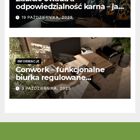
odpowiedzialność karna – jak
wygląda to w praktyce?
19 PAŹDZIERNIKA, 2025
INFORMACJE
Conwork – funkcjonalne
biurka regulowane
stworzone z myślą o
3 PAŹDZIERNIKA, 2025
nowoczesnych
przestrzeniach pracy