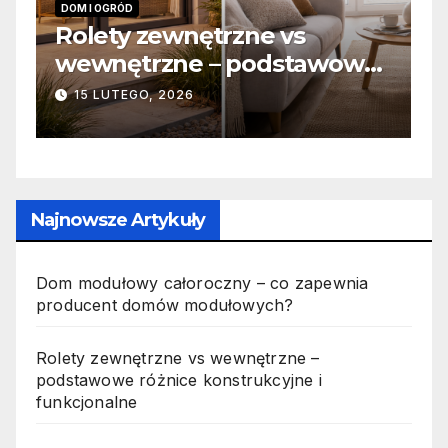
DOM I OGRÓD
I
 –
Rolety zewnętrzne vs
Z
wewnętrzne – podstawowe
o
różnice konstrukcyjne i
j
15 LUTEGO, 2026
funkcjonalne
Najnowsze Artykuły
Dom modułowy całoroczny – co zapewnia
producent domów modułowych?
Rolety zewnętrzne vs wewnętrzne –
podstawowe różnice konstrukcyjne i
funkcjonalne