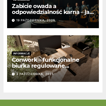
Zabicie owada a
odpowiedzialność karna – jak
wygląda to w praktyce?
19 PAŹDZIERNIKA, 2025
INFORMACJE
Conwork – funkcjonalne
biurka regulowane
stworzone z myślą o
3 PAŹDZIERNIKA, 2025
nowoczesnych
przestrzeniach pracy