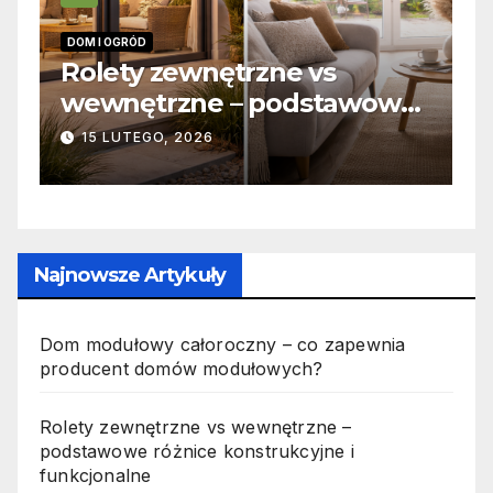
RÓD
INFORMACJE
y zewnętrzne vs
Zabicie ow
ętrzne – podstawowe
odpowiedzi
ce konstrukcyjne i
jak wygląda
TEGO, 2026
19 PAŹDZIERNIK
cjonalne
Najnowsze Artykuły
Dom modułowy całoroczny – co zapewnia
producent domów modułowych?
Rolety zewnętrzne vs wewnętrzne –
podstawowe różnice konstrukcyjne i
funkcjonalne