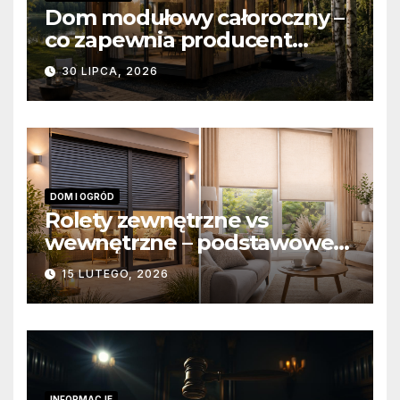
Dom modułowy całoroczny –
co zapewnia producent
domów modułowych?
30 LIPCA, 2026
DOM I OGRÓD
Rolety zewnętrzne vs
wewnętrzne – podstawowe
różnice konstrukcyjne i
15 LUTEGO, 2026
funkcjonalne
INFORMACJE