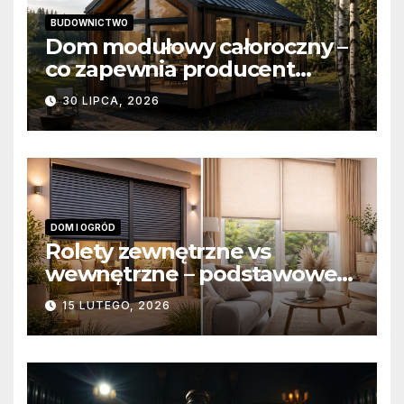
BUDOWNICTWO
Dom modułowy całoroczny –
co zapewnia producent
domów modułowych?
30 LIPCA, 2026
DOM I OGRÓD
Rolety zewnętrzne vs
wewnętrzne – podstawowe
różnice konstrukcyjne i
15 LUTEGO, 2026
funkcjonalne