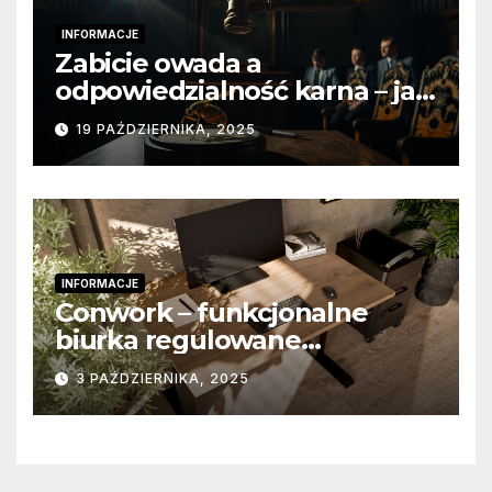
INFORMACJE
Zabicie owada a
odpowiedzialność karna – jak
wygląda to w praktyce?
19 PAŹDZIERNIKA, 2025
INFORMACJE
Conwork – funkcjonalne
biurka regulowane
stworzone z myślą o
3 PAŹDZIERNIKA, 2025
nowoczesnych
przestrzeniach pracy