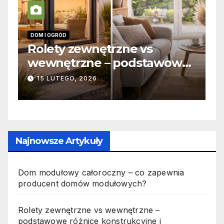
DOM I OGRÓD
I
 –
Rolety zewnętrzne vs
Z
wewnętrzne – podstawowe
o
różnice konstrukcyjne i
j
15 LUTEGO, 2026
funkcjonalne
Najnowsze Artykuły
Dom modułowy całoroczny – co zapewnia
producent domów modułowych?
Rolety zewnętrzne vs wewnętrzne –
podstawowe różnice konstrukcyjne i