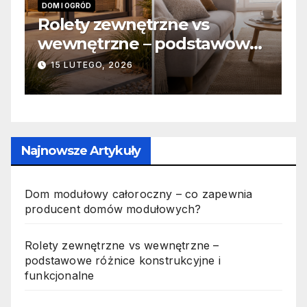
INFORMACJE
nętrzne vs
Zabicie owada a
e – podstawowe
odpowiedzialność
strukcyjne i
jak wygląda to w
6
19 PAŹDZIERNIKA, 2025
ne
Najnowsze Artykuły
Dom modułowy całoroczny – co zapewnia
producent domów modułowych?
Rolety zewnętrzne vs wewnętrzne –
podstawowe różnice konstrukcyjne i
funkcjonalne