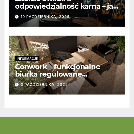
odpowiedzialność karna – jak
wygląda to w praktyce?
19 PAŹDZIERNIKA, 2025
INFORMACJE
Conwork – funkcjonalne
biurka regulowane
stworzone z myślą o
3 PAŹDZIERNIKA, 2025
nowoczesnych
przestrzeniach pracy