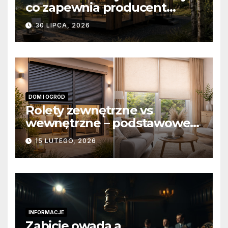
co zapewnia producent
domów modułowych?
30 LIPCA, 2026
DOM I OGRÓD
Rolety zewnętrzne vs
wewnętrzne – podstawowe
różnice konstrukcyjne i
15 LUTEGO, 2026
funkcjonalne
INFORMACJE
Zabicie owada a