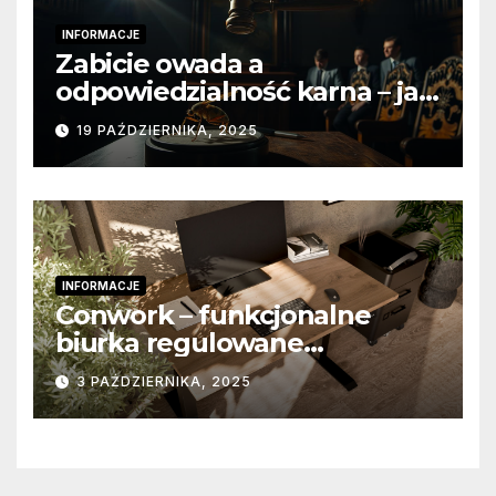
INFORMACJE
Zabicie owada a
odpowiedzialność karna – jak
wygląda to w praktyce?
19 PAŹDZIERNIKA, 2025
INFORMACJE
Conwork – funkcjonalne
biurka regulowane
stworzone z myślą o
3 PAŹDZIERNIKA, 2025
nowoczesnych
przestrzeniach pracy