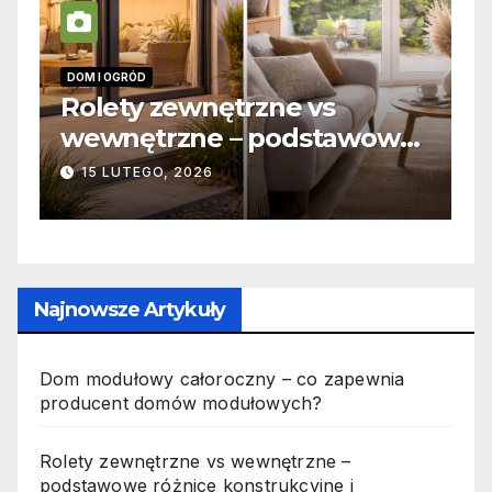
INFORMACJE
ne vs
Zabicie owada a
podstawowe
odpowiedzialność kar
kcyjne i
jak wygląda to w prak
19 PAŹDZIERNIKA, 2025
Najnowsze Artykuły
Dom modułowy całoroczny – co zapewnia
producent domów modułowych?
Rolety zewnętrzne vs wewnętrzne –
podstawowe różnice konstrukcyjne i