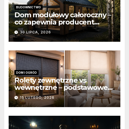
BUDOWNICTWO
Dom modułowy całoroczny –
co zapewnia producent
domów modułowych?
30 LIPCA, 2026
DOM I OGRÓD
Rolety zewnętrzne vs
wewnętrzne – podstawowe
różnice konstrukcyjne i
15 LUTEGO, 2026
funkcjonalne