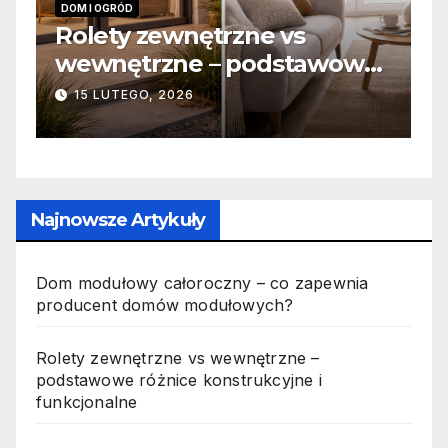
INFORMACJE
nętrzne vs
Zabicie owada a
e – podstawowe
odpowiedzialność
strukcyjne i
jak wygląda to w
6
19 PAŹDZIERNIKA, 2025
ne
Najnowsze Artykuły
Dom modułowy całoroczny – co zapewnia
producent domów modułowych?
Rolety zewnętrzne vs wewnętrzne –
podstawowe różnice konstrukcyjne i
funkcjonalne