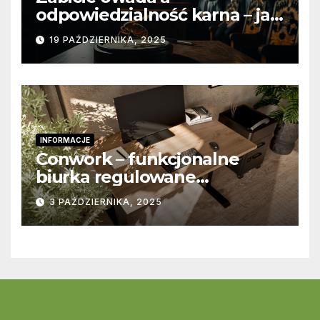
odpowiedzialność karna – jak
wygląda to w praktyce?
19 PAŹDZIERNIKA, 2025
INFORMACJE
Conwork – funkcjonalne
biurka regulowane
stworzone z myślą o
3 PAŹDZIERNIKA, 2025
nowoczesnych
przestrzeniach pracy