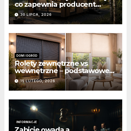
co zapewnia producent
domów modułowych?
30 LIPCA, 2026
DOM I OGRÓD
Rolety zewnętrzne vs
wewnętrzne – podstawowe
różnice konstrukcyjne i
15 LUTEGO, 2026
funkcjonalne
INFORMACJE
Zabicie owada a