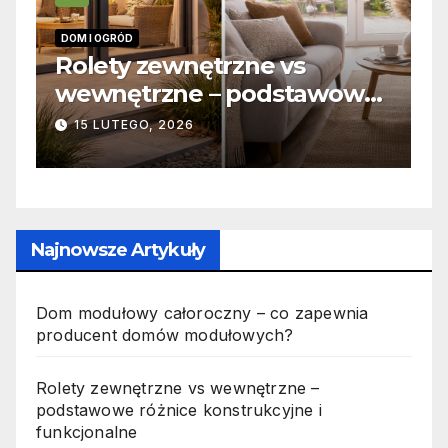
DOM I OGRÓD
I
 –
Rolety zewnętrzne vs
Z
wewnętrzne – podstawowe
o
różnice konstrukcyjne i
j
15 LUTEGO, 2026
funkcjonalne
Najnowsze Artykuły
Dom modułowy całoroczny – co zapewnia
producent domów modułowych?
Rolety zewnętrzne vs wewnętrzne –
podstawowe różnice konstrukcyjne i
funkcjonalne