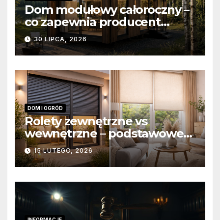
Dom modułowy całoroczny –
co zapewnia producent
domów modułowych?
30 LIPCA, 2026
DOM I OGRÓD
Rolety zewnętrzne vs
wewnętrzne – podstawowe
różnice konstrukcyjne i
15 LUTEGO, 2026
funkcjonalne
INFORMACJE