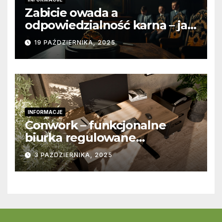
Zabicie owada a
odpowiedzialność karna – jak
wygląda to w praktyce?
19 PAŹDZIERNIKA, 2025
INFORMACJE
Conwork – funkcjonalne
biurka regulowane
stworzone z myślą o
3 PAŹDZIERNIKA, 2025
nowoczesnych
przestrzeniach pracy