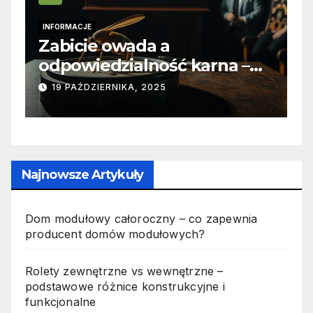
INFORMACJE
I
Zabicie owada a
C
e
odpowiedzialność karna –
b
jak wygląda to w praktyce?
s
19 PAŹDZIERNIKA, 2025
n
p
Najnowsze Artykuły
Dom modułowy całoroczny – co zapewnia
producent domów modułowych?
Rolety zewnętrzne vs wewnętrzne –
podstawowe różnice konstrukcyjne i
funkcjonalne