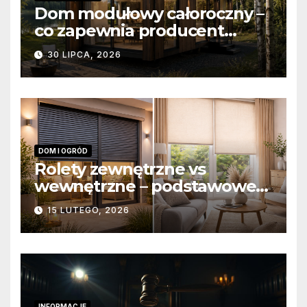
Dom modułowy całoroczny –
co zapewnia producent
domów modułowych?
30 LIPCA, 2026
DOM I OGRÓD
Rolety zewnętrzne vs
wewnętrzne – podstawowe
różnice konstrukcyjne i
15 LUTEGO, 2026
funkcjonalne
INFORMACJE