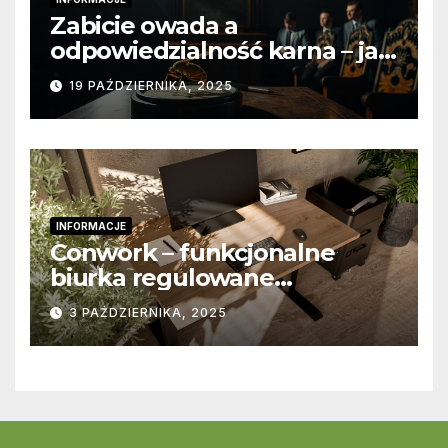
Zabicie owada a
odpowiedzialność karna – jak
wygląda to w praktyce?
19 PAŹDZIERNIKA, 2025
INFORMACJE
Conwork – funkcjonalne
biurka regulowane
stworzone z myślą o
3 PAŹDZIERNIKA, 2025
nowoczesnych
przestrzeniach pracy