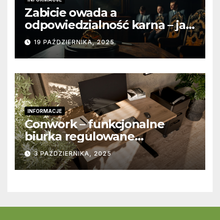
Zabicie owada a
odpowiedzialność karna – jak
wygląda to w praktyce?
19 PAŹDZIERNIKA, 2025
INFORMACJE
Conwork – funkcjonalne
biurka regulowane
stworzone z myślą o
3 PAŹDZIERNIKA, 2025
nowoczesnych
przestrzeniach pracy