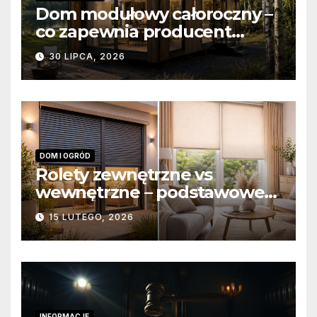
Dom modułowy całoroczny –
co zapewnia producent
domów modułowych?
30 LIPCA, 2026
DOM I OGRÓD
Rolety zewnętrzne vs
wewnętrzne – podstawowe
różnice konstrukcyjne i
15 LUTEGO, 2026
funkcjonalne
INFORMACJE