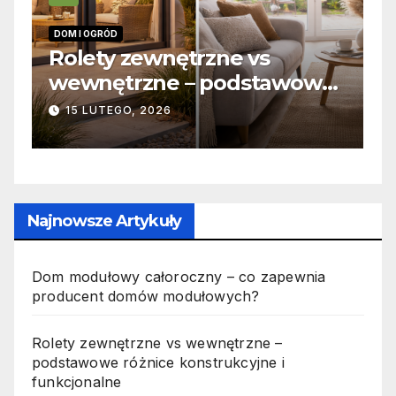
DOM I OGRÓD
I
 –
Rolety zewnętrzne vs
Z
wewnętrzne – podstawowe
o
różnice konstrukcyjne i
j
15 LUTEGO, 2026
funkcjonalne
Najnowsze Artykuły
Dom modułowy całoroczny – co zapewnia
producent domów modułowych?
Rolety zewnętrzne vs wewnętrzne –
podstawowe różnice konstrukcyjne i
funkcjonalne