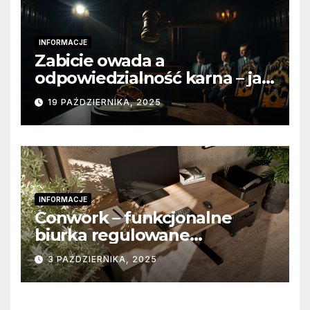
INFORMACJE
Zabicie owada a
odpowiedzialność karna – jak
wygląda to w praktyce?
19 PAŹDZIERNIKA, 2025
INFORMACJE
Conwork – funkcjonalne
biurka regulowane
stworzone z myślą o
3 PAŹDZIERNIKA, 2025
nowoczesnych
przestrzeniach pracy