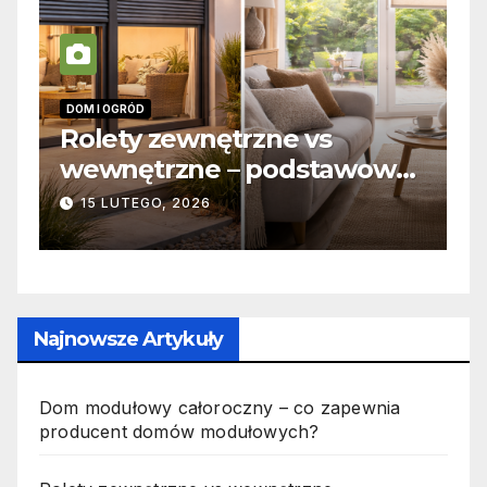
INFORMACJE
trzne vs
Zabicie owada a
– podstawowe
odpowiedzialność k
rukcyjne i
jak wygląda to w pr
19 PAŹDZIERNIKA, 2025
Najnowsze Artykuły
Dom modułowy całoroczny – co zapewnia
producent domów modułowych?