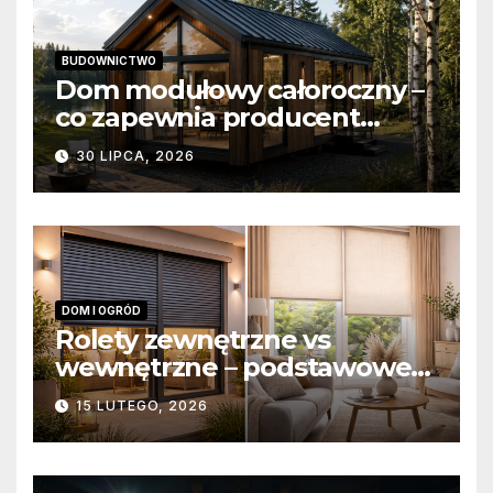
BUDOWNICTWO
Dom modułowy całoroczny –
co zapewnia producent
domów modułowych?
30 LIPCA, 2026
DOM I OGRÓD
Rolety zewnętrzne vs
wewnętrzne – podstawowe
różnice konstrukcyjne i
15 LUTEGO, 2026
funkcjonalne