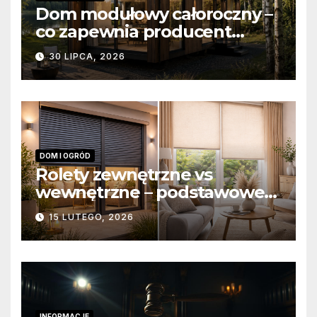
Dom modułowy całoroczny –
co zapewnia producent
domów modułowych?
30 LIPCA, 2026
DOM I OGRÓD
Rolety zewnętrzne vs
wewnętrzne – podstawowe
różnice konstrukcyjne i
15 LUTEGO, 2026
funkcjonalne
INFORMACJE