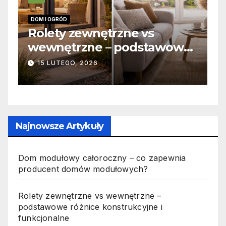
INFORMACJE
s
Zabicie owada a
stawowe
odpowiedzialność karna –
e i
jak wygląda to w praktyce
19 PAŹDZIERNIKA, 2025
Najnowsze Artykuły
Dom modułowy całoroczny – co zapewnia
producent domów modułowych?
Rolety zewnętrzne vs wewnętrzne –
podstawowe różnice konstrukcyjne i
funkcjonalne