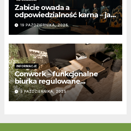
Zabicie owada a
odpowiedzialność karna – jak
wygląda to w praktyce?
19 PAŹDZIERNIKA, 2025
INFORMACJE
Conwork – funkcjonalne
biurka regulowane
stworzone z myślą o
3 PAŹDZIERNIKA, 2025
nowoczesnych
przestrzeniach pracy