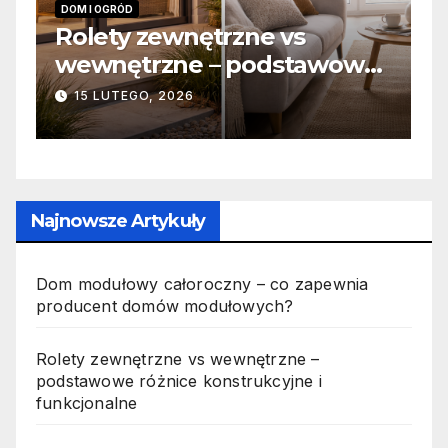
INFORMACJE
Zabicie owada a
awowe
odpowiedzialność karna –
 i
jak wygląda to w praktyce?
19 PAŹDZIERNIKA, 2025
Najnowsze Artykuły
Dom modułowy całoroczny – co zapewnia
producent domów modułowych?
Rolety zewnętrzne vs wewnętrzne –
podstawowe różnice konstrukcyjne i
funkcjonalne