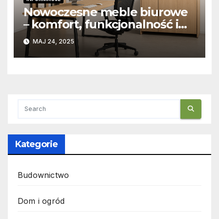
Nowoczesne meble biurowe
– komfort, funkcjonalność i
design w jednym
MAJ 24, 2025
Kategorie
Budownictwo
Dom i ogród