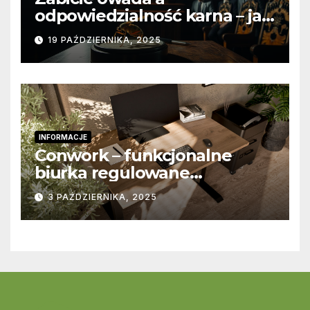
odpowiedzialność karna – jak
wygląda to w praktyce?
19 PAŹDZIERNIKA, 2025
INFORMACJE
Conwork – funkcjonalne
biurka regulowane
stworzone z myślą o
3 PAŹDZIERNIKA, 2025
nowoczesnych
przestrzeniach pracy