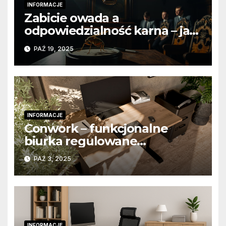
INFORMACJE
Zabicie owada a
odpowiedzialność karna – jak
wygląda to w praktyce?
PAŹ 19, 2025
INFORMACJE
Conwork – funkcjonalne
biurka regulowane
stworzone z myślą o
PAŹ 3, 2025
nowoczesnych
przestrzeniach pracy
INFORMACJE