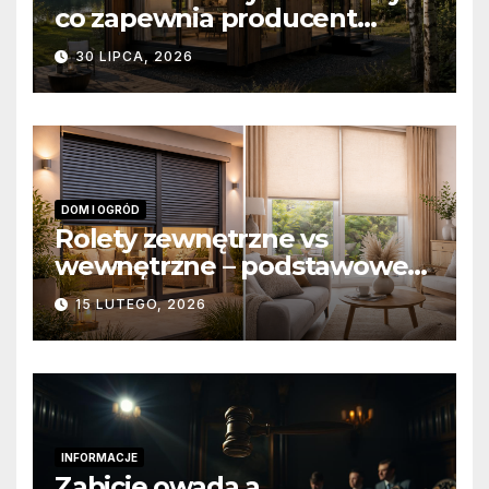
co zapewnia producent
domów modułowych?
30 LIPCA, 2026
DOM I OGRÓD
Rolety zewnętrzne vs
wewnętrzne – podstawowe
różnice konstrukcyjne i
15 LUTEGO, 2026
funkcjonalne
INFORMACJE
Zabicie owada a